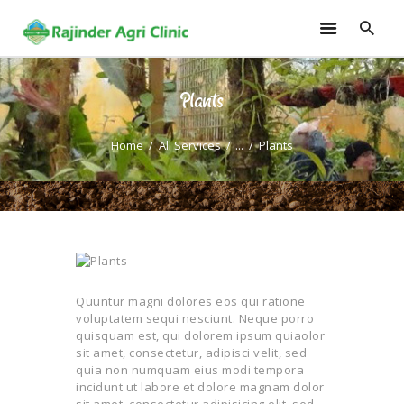
Plants
HOME
TRAININGS
Home
All Services
...
Plants
CONSULTANCY
FRUITS
SEEDLINGS
EMARKETING
SOILLESS ROOF TOP
GARDEN
Quuntur magni dolores eos qui ratione
voluptatem sequi nesciunt. Neque porro
GALLERY
quisquam est, qui dolorem ipsum quiaolor
OUR TEAM
sit amet, consectetur, adipisci velit, sed
quia non numquam eius modi tempora
CONTACT US
incidunt ut labore et dolore magnam dolor