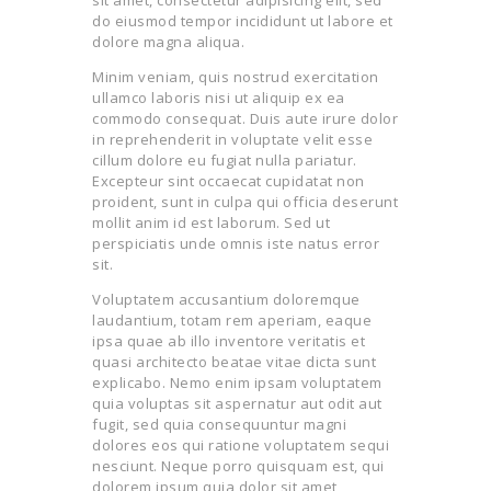
TERMS AND
sit amet, consectetur adipisicing elit, sed
do eiusmod tempor incididunt ut labore et
CONDITION
dolore magna aliqua.
PRIVACY POLICY
Minim veniam, quis nostrud exercitation
ullamco laboris nisi ut aliquip ex ea
commodo consequat. Duis aute irure dolor
in reprehenderit in voluptate velit esse
cillum dolore eu fugiat nulla pariatur.
Excepteur sint occaecat cupidatat non
proident, sunt in culpa qui officia deserunt
mollit anim id est laborum. Sed ut
perspiciatis unde omnis iste natus error
sit.
Voluptatem accusantium doloremque
laudantium, totam rem aperiam, eaque
ipsa quae ab illo inventore veritatis et
quasi architecto beatae vitae dicta sunt
explicabo. Nemo enim ipsam voluptatem
quia voluptas sit aspernatur aut odit aut
fugit, sed quia consequuntur magni
dolores eos qui ratione voluptatem sequi
nesciunt. Neque porro quisquam est, qui
dolorem ipsum quia dolor sit amet,