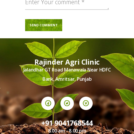
Rajinder Agri Clinic
Jalandhar GT Road Manawala Near HDFC
Bank, Amritsar, Punjab
+91 9041768544
8.00 am - 8.00 pm