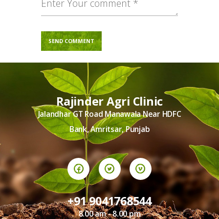
Rajinder Agri Clinic
Jalandhar GT Road Manawala Near HDFC
Bank, Amritsar, Punjab
+91 9041768544
8.00 am - 8.00 pm