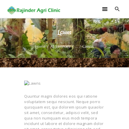
Lawns
HOME
TRAININGS
Home
All Services
...
Lawns
CONSULTANCY
FRUITS
SEEDLINGS
EMARKETING
SOILLESS ROOF TOP
GARDEN
Quuntur magni dolores eos qui ratione
voluptatem sequi nesciunt. Neque porro
GALLERY
quisquam est, qui dolorem ipsum quiaolor
OUR TEAM
sit amet, consectetur, adipisci velit, sed
quia non numquam eius modi tempora
CONTACT US
incidunt ut labore et dolore magnam dolor