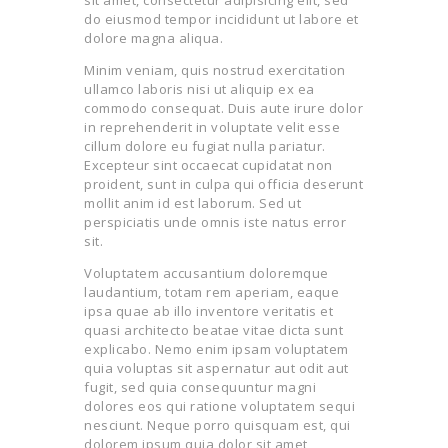
TERMS AND
sit amet, consectetur adipisicing elit, sed
do eiusmod tempor incididunt ut labore et
CONDITION
dolore magna aliqua.
PRIVACY POLICY
Minim veniam, quis nostrud exercitation
ullamco laboris nisi ut aliquip ex ea
commodo consequat. Duis aute irure dolor
in reprehenderit in voluptate velit esse
cillum dolore eu fugiat nulla pariatur.
Excepteur sint occaecat cupidatat non
proident, sunt in culpa qui officia deserunt
mollit anim id est laborum. Sed ut
perspiciatis unde omnis iste natus error
sit.
Voluptatem accusantium doloremque
laudantium, totam rem aperiam, eaque
ipsa quae ab illo inventore veritatis et
quasi architecto beatae vitae dicta sunt
explicabo. Nemo enim ipsam voluptatem
quia voluptas sit aspernatur aut odit aut
fugit, sed quia consequuntur magni
dolores eos qui ratione voluptatem sequi
nesciunt. Neque porro quisquam est, qui
dolorem ipsum quia dolor sit amet,