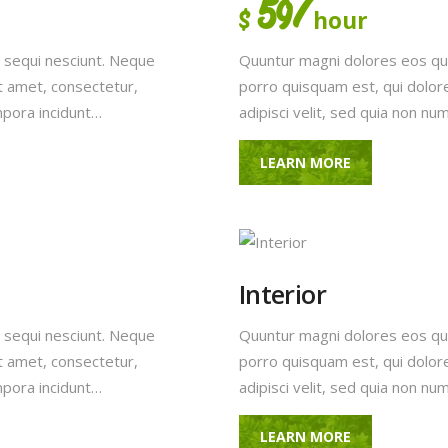
59/
hour
$
CONTACT US
 sequi nesciunt. Neque
Quuntur magni dolores eos qui
TERMS AND
t amet, consectetur,
porro quisquam est, qui dolor
mpora incidunt…
adipisci velit, sed quia non 
CONDITION
LEARN MORE
PRIVACY POLICY
Interior
 sequi nesciunt. Neque
Quuntur magni dolores eos qui
t amet, consectetur,
porro quisquam est, qui dolor
mpora incidunt…
adipisci velit, sed quia non 
LEARN MORE